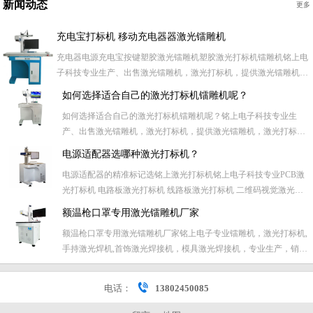
新闻动态
更多
充电宝打标机 移动充电器器激光镭雕机
充电器电源充电宝按键塑胶激光镭雕机塑胶激光打标机镭雕机铭上电
子科技专业生产、出售激光镭雕机，激光打标机，提供激光镭雕机，
激光打标机加工、维修售后服务，主要提供激光打标行业全套高品质
如何选择适合自己的激光打标机镭雕机呢？
服务。主要针对各类礼品、电子产品、电子元器件、五金件等激光打
如何选择适合自己的激光打标机镭雕机呢？铭上电子科技专业生
标、刻字加工业务。专业激光加工， 对五金类、塑胶类、喷...
产、出售激光镭雕机，激光打标机，提供激光镭雕机，激光打标机
加工、维修售后服务，主要提供激光打标行业全套高品质服务。主
电源适配器选哪种激光打标机？
要针对各类礼品、电子产品、电子元器件、五金件等激光打标、刻
电源适配器的精准标记选铭上激光打标机铭上电子科技专业PCB激
字加工业务。专业激光加工， 对五金类、塑胶类、喷漆电镀产品等
光打标机 电路板激光打标机 线路板激光打标机 二维码视觉激光打
表面...
标机 PCB板视觉激光打标机 条形码视觉激光打标机 戒指视觉激光
额温枪口罩专用激光镭雕机厂家
打标机 铭牌视觉激光打标机 PCB激光镭雕机 电路板激光打标机 线
额温枪口罩专用激光镭雕机厂家铭上电子专业镭雕机，激光打标机,
路板激光打标机 二维码视觉激光打标机 PC...
手持激光焊机,首饰激光焊接机，模具激光焊接机，专业生产，销
售，维修镭雕机、激光打标机,定制非标激光设备，自动视觉打标
机，在线激光镭雕机主营自动焊接机、激光焊接机、激光切割机、
电话：
13802450085
手持式激光焊接机、台式激光焊接机、自动激光焊接机等激光焊接
设...