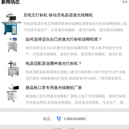
新闻动态
更多
充电宝打标机 移动充电器器激光镭雕机
充电器电源充电宝按键塑胶激光镭雕机塑胶激光打标机镭雕机铭上电
子科技专业生产、出售激光镭雕机，激光打标机，提供激光镭雕机，
激光打标机加工、维修售后服务，主要提供激光打标行业全套高品质
如何选择适合自己的激光打标机镭雕机呢？
服务。主要针对各类礼品、电子产品、电子元器件、五金件等激光打
如何选择适合自己的激光打标机镭雕机呢？铭上电子科技专业生
标、刻字加工业务。专业激光加工， 对五金类、塑胶类、喷...
产、出售激光镭雕机，激光打标机，提供激光镭雕机，激光打标机
加工、维修售后服务，主要提供激光打标行业全套高品质服务。主
电源适配器选哪种激光打标机？
要针对各类礼品、电子产品、电子元器件、五金件等激光打标、刻
电源适配器的精准标记选铭上激光打标机铭上电子科技专业PCB激
字加工业务。专业激光加工， 对五金类、塑胶类、喷漆电镀产品等
光打标机 电路板激光打标机 线路板激光打标机 二维码视觉激光打
表面...
标机 PCB板视觉激光打标机 条形码视觉激光打标机 戒指视觉激光
额温枪口罩专用激光镭雕机厂家
打标机 铭牌视觉激光打标机 PCB激光镭雕机 电路板激光打标机 线
额温枪口罩专用激光镭雕机厂家铭上电子专业镭雕机，激光打标机,
路板激光打标机 二维码视觉激光打标机 PC...
手持激光焊机,首饰激光焊接机，模具激光焊接机，专业生产，销
售，维修镭雕机、激光打标机,定制非标激光设备，自动视觉打标
机，在线激光镭雕机主营自动焊接机、激光焊接机、激光切割机、
电话：
13802450085
手持式激光焊接机、台式激光焊接机、自动激光焊接机等激光焊接
设...