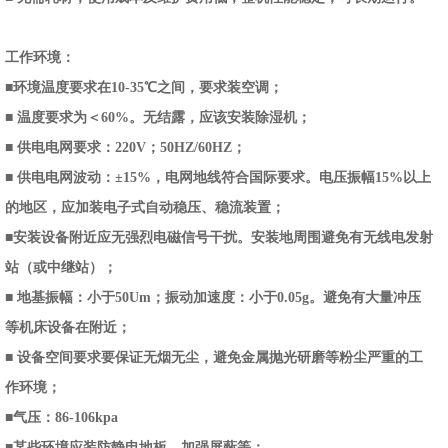
工作环境：
■环境温度要求在10-35℃之间，要求装空调；
■ 温度要求为＜60%。无结露，应该安装除湿机；
■ 供电电网要求：220V；50HZ/60HZ；
■ 供电电网波动：±15%，电网地线符合国际要求。电压振幅15%以上
的地区，应加装电子式自动稳压、稳流装置；
■安装设备附近应无强烈电磁信号干扰。安装地周围避免有无线电发射
站（或中继站）；
■ 地基振幅：小于50Um；振动加速度：小于0.05g。避免有大量冲压
等机床设备在附近；
■ 设备空间要求要保证无烟无尘，避免金属抛光研磨等粉尘严重的工
作环境；
■气压：86-106kpa
■某些环境应装防静电地板，加强屏蔽等；