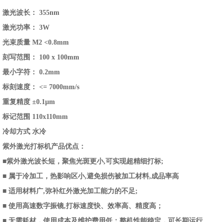
激光波长：
355nm
激光功率：
3W
光束质量 M2
<0.8mm
刻写范围：
100 x 100mm
最小字符：
0.2mm
标刻速度：
<= 7000mm/s
重复精度
±0.1μm
标记范围
110x110mm
冷却方式
水冷
紫外激光打标机产品优点：
■紫外激光波长短，聚焦光斑更小,可实现超精细打标;
■ 属于冷加工，热影响区小,避免损伤被加工材料,成品率高
■ 适用材料广,弥补红外激光加工能力的不足;
■ 使用高速数字振镜,打标速度快、效率高、精度高；
■ 无需耗材，使用成本及维护费用低；整机性能稳定，可长期运行。