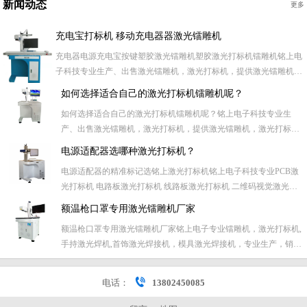
新闻动态
更多
充电宝打标机 移动充电器器激光镭雕机
充电器电源充电宝按键塑胶激光镭雕机塑胶激光打标机镭雕机铭上电
子科技专业生产、出售激光镭雕机，激光打标机，提供激光镭雕机，
激光打标机加工、维修售后服务，主要提供激光打标行业全套高品质
如何选择适合自己的激光打标机镭雕机呢？
服务。主要针对各类礼品、电子产品、电子元器件、五金件等激光打
如何选择适合自己的激光打标机镭雕机呢？铭上电子科技专业生
标、刻字加工业务。专业激光加工， 对五金类、塑胶类、喷...
产、出售激光镭雕机，激光打标机，提供激光镭雕机，激光打标机
加工、维修售后服务，主要提供激光打标行业全套高品质服务。主
电源适配器选哪种激光打标机？
要针对各类礼品、电子产品、电子元器件、五金件等激光打标、刻
电源适配器的精准标记选铭上激光打标机铭上电子科技专业PCB激
字加工业务。专业激光加工， 对五金类、塑胶类、喷漆电镀产品等
光打标机 电路板激光打标机 线路板激光打标机 二维码视觉激光打
表面...
标机 PCB板视觉激光打标机 条形码视觉激光打标机 戒指视觉激光
额温枪口罩专用激光镭雕机厂家
打标机 铭牌视觉激光打标机 PCB激光镭雕机 电路板激光打标机 线
额温枪口罩专用激光镭雕机厂家铭上电子专业镭雕机，激光打标机,
路板激光打标机 二维码视觉激光打标机 PC...
手持激光焊机,首饰激光焊接机，模具激光焊接机，专业生产，销
售，维修镭雕机、激光打标机,定制非标激光设备，自动视觉打标
机，在线激光镭雕机主营自动焊接机、激光焊接机、激光切割机、
电话：
13802450085
手持式激光焊接机、台式激光焊接机、自动激光焊接机等激光焊接
设...